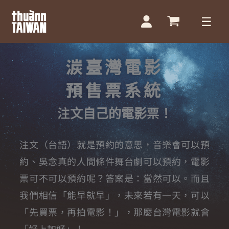
跳
至
主
要
湠臺灣電影
內
預售票系統
容
注文自己的電影票！
注文（台語）就是預約的意思，音樂會可以預
約、吳念真的人間條件舞台劇可以預約，電影
票可不可以預約呢？
答案是：當然可以。
而且
我們相信「能早就早」，未來若有一天，可以
「先買票，再拍電影！」，那麼台灣電影就會