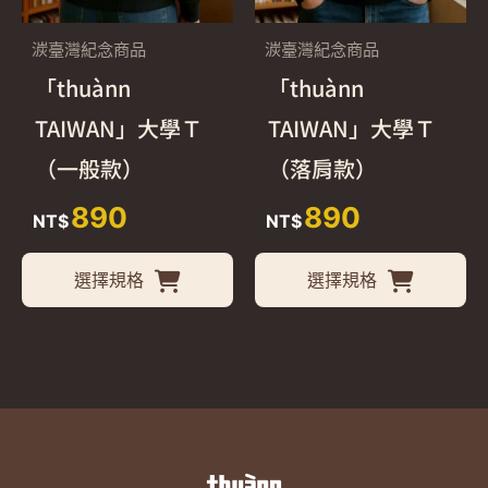
種
種
款
款
湠臺灣紀念商品
湠臺灣紀念商品
式。
式
「thuànn
「thuànn
可
可
TAIWAN」大學Ｔ
TAIWAN」大學Ｔ
在
在
（一般款）
（落肩款）
產
產
890
890
NT$
NT$
品
品
頁
頁
選擇規格
選擇規格
面
面
選
選
擇
擇
選
選
項
項