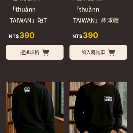
式。
「thuànn
「thuànn
可
TAIWAN」短T
TAIWAN」棒球帽
在
390
390
產
NT$
NT$
品
選擇規格
加入購物車
頁
面
選
擇
此
此
選
產
產
項
品
品
有
有
多
多