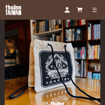
跳
至
主
湠
臺
要
灣
內
帆
布
容
包
數
量