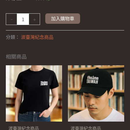
加入購物車
-
+
分類：
湠臺灣紀念商品
相關商品
此
產
品
有
多
種
款
湠臺灣紀念商品
湠臺灣紀念商品