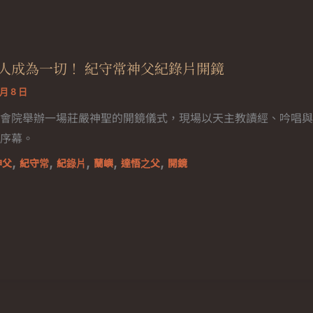
人成為一切！ 紀守常神父紀錄片開鏡
 月 8 日
會院舉辦一場莊嚴神聖的開鏡儀式，現場以天主教讀經、吟唱與
序幕。
,
,
,
,
,
神父
紀守常
紀錄片
蘭嶼
達悟之父
開鏡