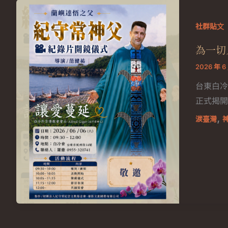
社群貼文
為一切
2026 年 6
台東白冷
正式揭開
,
湠臺灣