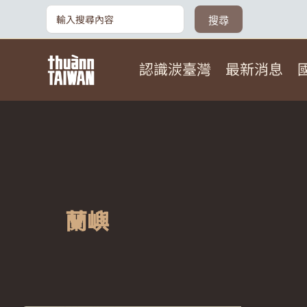
跳
搜
搜尋
尋：
至
主
認識湠臺灣
最新消息
要
內
容
蘭嶼