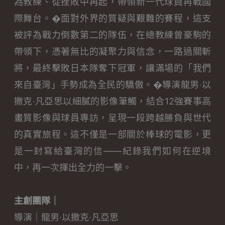
為教練、從挫敗中再起，帶領新一代球員再戰國
際舞台。�面對外界的質疑與艱難的賽程，這支
被評為戰力倒數第二的隊伍，在總教練曾豪駒的
帶領下，憑著無比的凝聚力與信念，一路過關斬
將，最終擊敗日本隊奪下冠軍，讓滿場的「我們
來自臺灣」手勢成為全民的驕傲。�導演龍男‧以
撒克‧凡亞思以細膩的影像筆觸，結合12強賽事高
畫質影像與球員專訪，呈現一段跨越勝負與世代
的真實旅程。這不僅是一部關於棒球的電影，更
是一封寫給臺灣的信——紀錄我們如何在逆境
中，再一次揮出全力的一擊。
主創團隊｜
導演｜龍男·以撒克·凡亞思