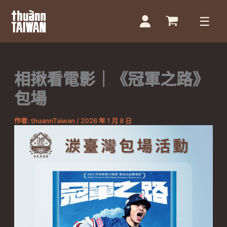
跳
至
主
要
相揪看電影｜《冠軍之路》
內
容
包場
作者:
thuannTaiwan
/
2026 年 1 月 8 日