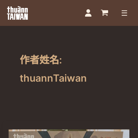
跳
至
主
要
內
容
作者姓名:
thuannTaiwan