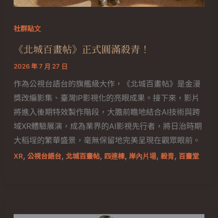
社群貼文
《北城百畫帖》正式圓滿殺青！
2026 年 7 月 27 日
作為公視台語台的旗艦級大作，《北城百畫帖》是金漫
獎改編影集、臺灣IP影視化的亮眼成果。接下來，影片
將進入後期特效製作階段，大膽前瞻地結合AI技術與跨
域XR體驗展演，成為業界的AI影視先行者，將日治時期
大稻埕的繁華盛景，毫無保留地完美呈現在觀眾眼前。
,
,
,
,
,
,
XR
公視台語台
北城百畫帖
四連棟
岸內片場
殺青
百畫堂