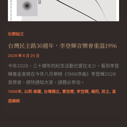
社群貼文
台灣民主路30週年，李登輝音樂會重溫1996
2026 年 6 月 25 日
今年2026，三十週年的紀念活動也實在太少。看到李登
輝基金會將在今年八月舉辦《1996序曲》李登輝2026
音樂會，趕快通知大家，請務必參加。
,
,
,
,
,
,
,
1996年
以莉·高露
台灣獨立
曹雅雯
李登輝
楊烈
民主
直
選總統