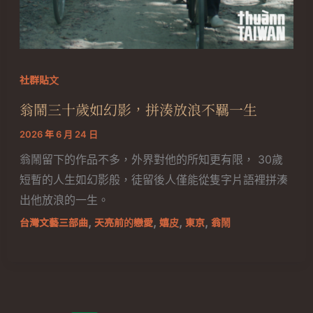
社群貼文
翁鬧三十歲如幻影，拼湊放浪不羈一生
2026 年 6 月 24 日
翁鬧留下的作品不多，外界對他的所知更有限， 30歲
短暫的人生如幻影般，徒留後人僅能從隻字片語裡拼湊
出他放浪的一生。
,
,
,
,
台灣文藝三部曲
天亮前的戀愛
嬉皮
東京
翁鬧