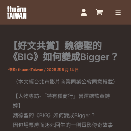
跳
至
主
要
【好文共賞】魏德聖的
內
容
《BIG》如何變成Bigger？
作者:
thuannTaiwan
/
2025 年 8 月 14 日
（本文經台北市影片商業同業公會同意轉載）
【人物專訪-「特有種商行」營運總監黃詩
婷】
魏德聖的《BIG》如何變成Bigger？
因包場票房而起死回生的一則電影傳奇故事