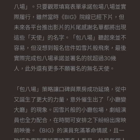
八場」。只要觀眾填寫表單承諾包場八場並實
際履行，雖然當時《BIG》院線已經下片，但
未來各平台推出影片的片尾感謝名單都將出現
這些「天使」的名字。「包八場」聽起來並不
容易，但沒想到報名信件如雪片般飛來，最後
實際完成包八場承諾並署名的就超過30幾
人，此外還有更多不願署名的無名天使。
「包八場」策略讓口碑與票房成功延燒，從中
又誕生了更大的力量，意外催生出了「小廳變
大廳」的現象。因雪片般的小廳包場，劇組演
員也全力配合，在時間可安排之下紛紛出席映
前映後。《BIG》的演員充滿革命情感，且一