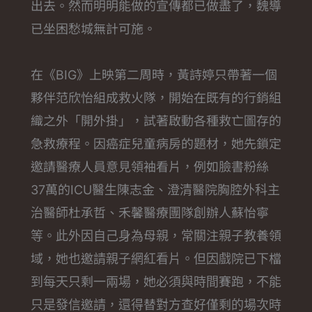
出去。然而明明能做的宣傳都已做盡了，魏導
已坐困愁城無計可施。
在《BIG》上映第二周時，黃詩婷只帶著一個
夥伴范欣怡組成救火隊，開始在既有的行銷組
織之外「開外掛」，試著啟動各種救亡圖存的
急救療程。因癌症兒童病房的題材，她先鎖定
邀請醫療人員意見領袖看片，例如臉書粉絲
37萬的ICU醫生陳志金、澄清醫院胸腔外科主
治醫師杜承哲、禾馨醫療團隊創辦人蘇怡寧
等。此外因自己身為母親，常關注親子教養領
域，她也邀請親子網紅看片。但因戲院已下檔
到每天只剩一兩場，她必須與時間賽跑，不能
只是發信邀請，還得替對方查好僅剩的場次時