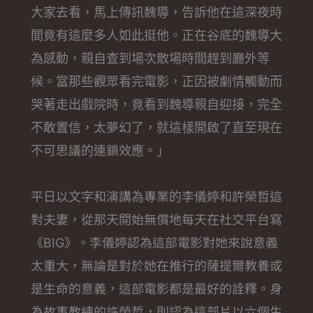
大家去看，馬上傳訊魏導，告訴他在這深夜時
間竟有這麼多人如此挺他。正在谷底的魏導大
為感動，親自查到場次散場時間趕到廳外等
候。當那些觀眾看完電影，正因被劇情觸動而
哭著走出戲院時，竟看到魏導親自迎接，完全
不敢置信，太夢幻了，就這樣開啟了直至現在
不可思議的連鎖效應。」
平日以文字和演講為專業的李儀婷和許榮哲這
對夫妻，從那天開始無償地每天在社交平台寫
《BIG》。李儀婷認為這部電影對她來說意義
太重大，無論是對於她在推行的薩提爾教養或
是生命的意義，這部電影都是最好的詮釋。身
為故事教練的許榮哲，則認為這部片以六個生