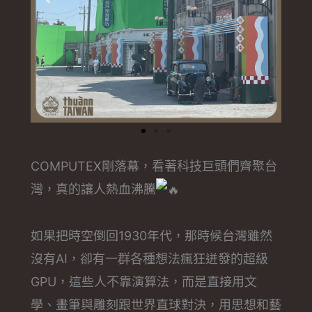
COMPUTEX剛落幕，看著科技巨頭們齊聚台
灣，真的讓人熱血沸騰
如果把時空倒回1930年代，那時候台灣雖然
沒有AI，卻有一群各種想法瘋狂迸發的超級
GPU，這些人不靠演算法，而是直接用文
學、畫筆與雕刻跟世界直球對決，用思想和藝