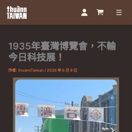
跳
至
主
要
1935年臺灣博覽會，不輸
內
容
今日科技展！
作者:
thuannTaiwan
/
2026 年 6 月 9 日