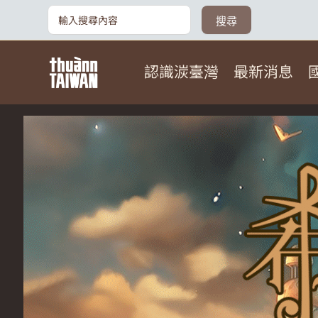
跳
搜
搜尋
尋：
至
主
認識湠臺灣
最新消息
要
內
容