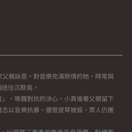
家父親詠恩。對音樂充滿熱情的她，時常與
捕送往沉默島。
音」，喚醒對抗的決心。小真循著父親留下
遺志以音樂抗暴。儘管提琴被毀，眾人仍團