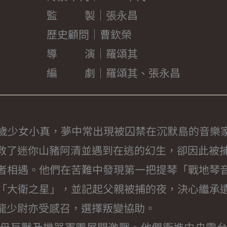
監 製｜張永昌
歷史顧問｜曹欽榮
導 演｜羅頌其
編 劇｜羅頌其、張永昌
3歲少女小真，夢中常出現被囚禁在沉默島的音樂
救了迷你山豬阿清並遇到在逃的幻生，卻因此被
者相遇。他們在苦難中發現第一把提琴「戰地琴
「大衛之星」，並記起父親被捕的夜，決心繼承
龍少尉亦受感召，選擇叛變協助。